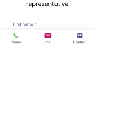
representative.
First name
*
Phone
Email
Contact
Family name
*
Telephone number
*
Email address
*
Subject
*
Message