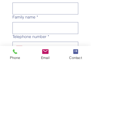
Family name
*
Telephone number
*
Email address
*
Phone
Email
Contact
Subject
*
Message
I would like to subscribe to 
the newsletter.