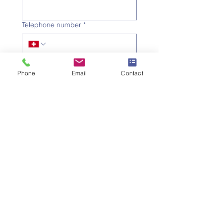
Telephone number
*
Email address
*
Phone
Email
Contact
Subject
*
Message
I would like to subscribe to 
the newsletter.
Submit the request