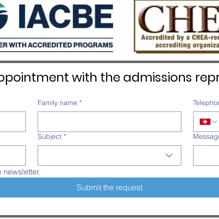
pointment with the admissions repr
Family name
*
Telepho
Subject
*
Messag
e newsletter.
Submit the request