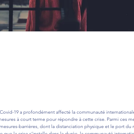
 Covid-19 a profondément affecté la communauté international
mesures à court terme pour répondre à cette crise. Parmi ces me
esures-barrières, dont la distanciation physique et le port du 
ure que la crise s’installe dans la durée, la communauté internati