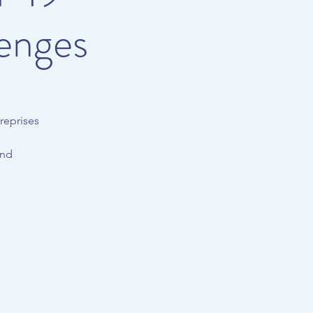
lenges
reprises
and