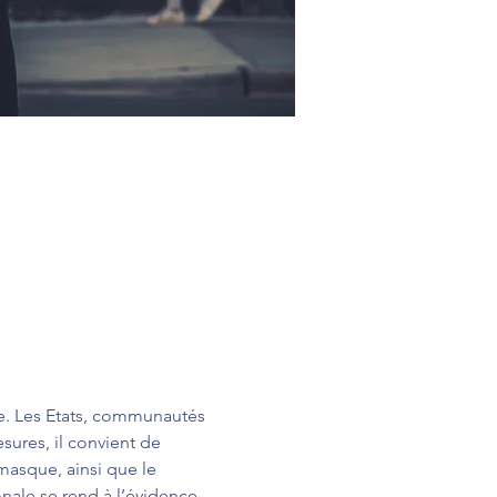
e. Les Etats, communautés 
sures, il convient de 
masque, ainsi que le 
onale se rend à l’évidence 