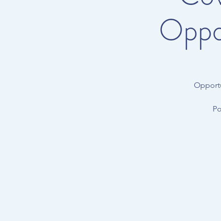
Oppor
Opportu
Po