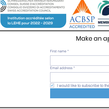
Make an ap
First name
*
Email address
*
I would like to subscribe to th