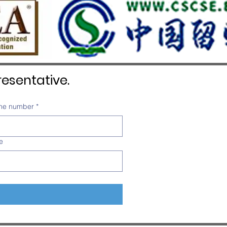
esentative.
ne number
*
e