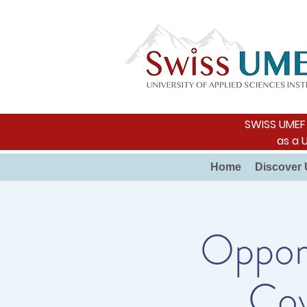
SWISS UMEF i
as a 
Home
Discover 
Opport
Cov