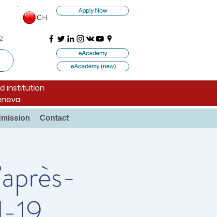
Apply Now
CH
2
eAcademy
eAcademy (new)
d institution
eneva.
mission
Contact
’après-
d-19