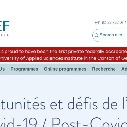
+41 (0) 22 732 07 1
s proud to have been the first private federally accredite
University of Applied Sciences Institute in the Canton of G
Us
Programmes
Online programmes
Recherche
Ad
unités et défis de l
id-19 / Post-Covi