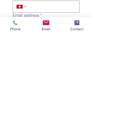
Email address
*
Phone
Email
Contact
Subject
*
Message
I would like to subscribe to 
the newsletter.
Submit the request
SWISS UMEF