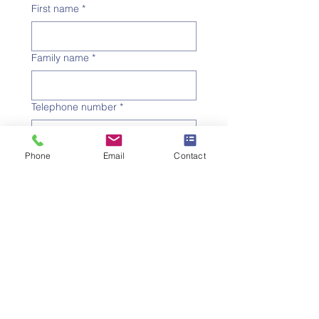
First name
*
Family name
*
Telephone number
*
Email address
*
Phone
Email
Contact
Subject
*
Message
I would like to subscribe to 