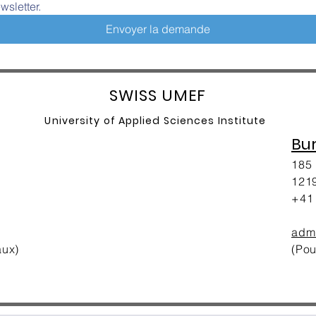
wsletter.
Envoyer la demande
SW
ISS UMEF
University of A
pplied Sciences Institute
Bu
185 
1219
+41 
adm
aux)
(Pou