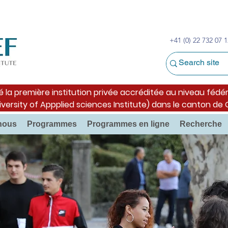
+41 (0) 22 732 07 1
é la première institution privée accréditée au niveau fédér
iversity of Appplied sciences Institute) dans le canton de
nous
Programmes
Programmes en ligne
Recherche