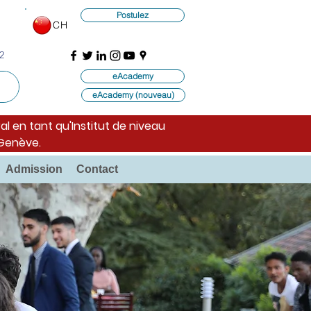
Postulez
CH
2
eAcademy
eAcademy (nouveau)
al en tant qu'Institut de niveau
 Genève.
Admission
Contact