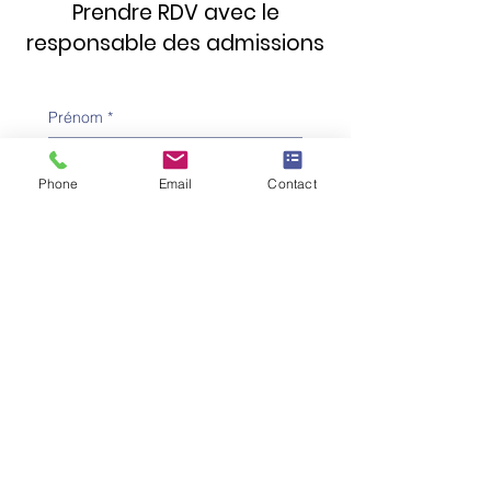
Prendre RDV avec le
responsable des admissions
Prénom
*
Phone
Email
Contact
Nom de famille
*
Numéro de téléphone
*
Adresse e-mail
*
Objet
*