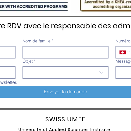
re RDV avec le responsable des admi
Nom de famille
*
Numéro 
Objet
*
Messag
wsletter.
Envoyer la demande
SW
ISS UMEF
University of A
pplied Sciences Institute