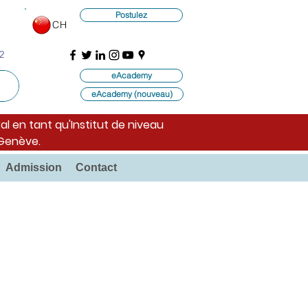
Postulez
CH
2
eAcademy
eAcademy (nouveau)
al en tant qu'Institut de niveau
 Genève.
Admission
Contact