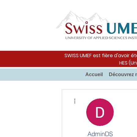
SWISS UMEF est fière d'avoir ét
HES (Un
Accueil
Découvrez 
Plus d'actions
AdminDS