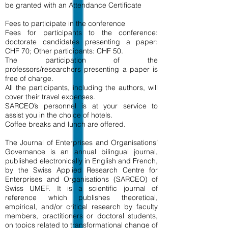
be granted with an Attendance Certificate
Fees to participate in the conference
Fees for participants to the conference:
doctorate candidates presenting a paper:
CHF 70; Other participants: CHF 50.
The participation of the
professors/researchers presenting a paper is
free of charge.
All the participants, including the authors, will
cover their travel expenses.
SARCEO’s personnel is at your service to
assist you in the choice of hotels.
Coffee breaks and lunch are offered.
The Journal of Enterprises and Organisations’
Governance is an annual bilingual journal,
published electronically in English and French,
by the Swiss Applied Research Centre for
Enterprises and Organisations (SARCEO) of
Swiss UMEF. It is a scientific journal of
reference which publishes theoretical,
empirical, and/or critical research by faculty
members, practitioners or doctoral students,
on topics related to transformational change of