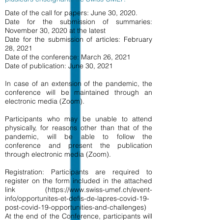
Date of the call for papers: June 30, 2020.
Date for the submission of summaries:
November 30, 2020 at the latest
Date for the submission of articles: February
28, 2021
Date of the conference: March 26, 2021
Date of publication: June 30, 2021
In case of an extension of the pandemic, the
conference will be maintained through an
electronic media (Zoom).
Participants who may be unable to attend
physically, for reasons other than that of the
pandemic, will be able to follow the
conference and present the publication
through electronic media (Zoom).
Registration: Participants are required to
register on the form included in the attached
link (
https://www.swiss-umef.ch/event-
info/opportunites-et-defis-de-lapres-covid-19-
post-covid-19-opportunities-and-challenges)
At the end of the Conference, participants will