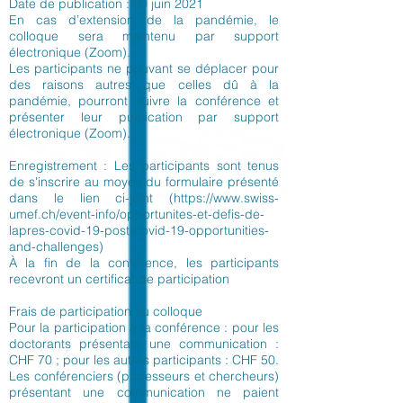
Date de publication : 30 juin 2021
En cas d’extension de la pandémie, le
colloque sera maintenu par support
électronique (Zoom).
Les participants ne pouvant se déplacer pour
des raisons autres que celles dû à la
pandémie, pourront suivre la conférence et
présenter leur publication par support
électronique (Zoom).
Enregistrement : Les participants sont tenus
de s'inscrire au moyen du formulaire présenté
dans le lien ci-joint (
https://www.swiss-
umef.ch/event-info/opportunites-et-defis-de-
lapres-covid-19-post-covid-19-opportunities-
and-challenges)
À la fin de la conférence, les participants
recevront un certificat de participation
Frais de participation au colloque
Pour la participation à la conférence : pour les
doctorants présentant une communication :
CHF 70 ; pour les autres participants : CHF 50.
Les conférenciers (professeurs et chercheurs)
présentant une communication ne paient