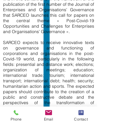
publication of the first number of the Journal of
Enterprises and Organisations’ Governance
that SARCEO launches this call for papers on
the central theme « Post-Covid-19
Opportunities and Challenges for Enterprises
and Organisations’ Governance ».
SARCEO expects to receive innovative texts
on governance and functioning of
corporations and organisations in the post-
Covid-19 world, particularly in the following
fields: presential and distance work; elections;
organization of meetings; education;
international trade; tourism; international
transport; international debt; health; security;
humanitarian action and sports. The expected
papers should contribute to the creation of a
public and constructive debate and the
perspectives of the transformation of
corporations and organisations, including
international organisations, in a post-Covid-19
world. Research may be originated from
Phone
Email
Contact
political actors, academics, research
professors, doctoral students, persons from
public and private organisations, non-