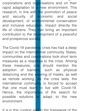
corporations and organisations and on their
rapid adaptation to a new environment. This
research, in line with the promotion of peace
and security, of economic and social
development, of environmental conservation
and inclusive education, impact directly the
life of citizens. They can bring an important
contribution to the development of a peaceful
and prosperous society.
The Covid-19 pandemic crisis has had a deep
impact on the international community. States,
communities and corporations took short term
measures as a response to the crisis. Among
these measures, one should mention the
adoption of barriers, such as physical
distancing and the wearing of masks, as well
as remote working. As the crisis lasts, the
international community is forced to accept
that one must learn to live with Covid-19.
Hence, the importance of the search for
possible solutions to adapt to the new
environment.
It is in this context and in the framework of the