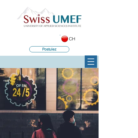
CH
Postulez