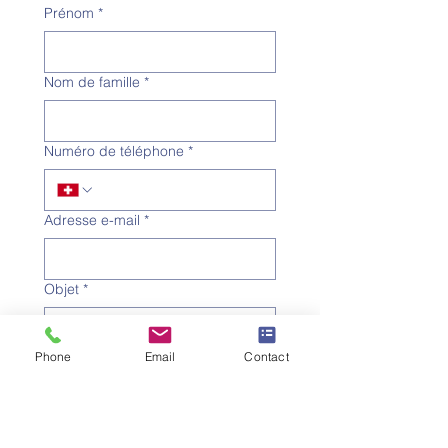
Prénom
*
Nom de famille
*
Numéro de téléphone
*
Adresse e-mail
*
Objet
*
Phone
Email
Contact
Message
Je souhaite m'abonner à la 