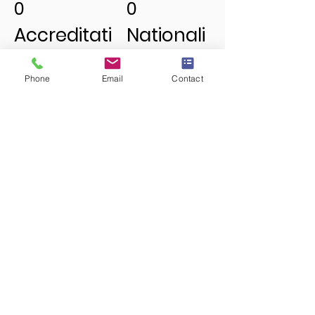
0
0
Accreditati
Nationali
ons
tés des
Phone
Email
Contact
internation
étudiant
ales
s
0
0
Satisfacti
Poursuite
on des
d'études
étudiant
23-24
s 23-24