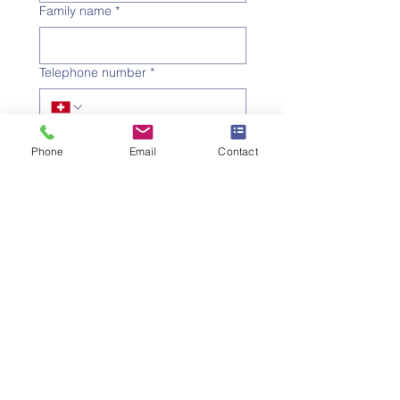
Family name
*
Telephone number
*
Email address
*
Phone
Email
Contact
Subject
*
Message
I would like to subscribe to 
the newsletter.
Submit the request