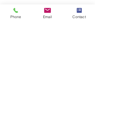
تحميل نموذج التقديم:
Phone
Email
Contact
يمكنك تحميل نموذج التقديم
مباشرة من هذه الصفحة أو
الوصول إلى النسخة عبر
الإنترنت هنا.
نحن نتطلع إلى استلام طلبك
الأكاديمي ونرحب بك في
مجتمعنا الأكاديمي. لأي
استفسارات أو معلومات إضافية،
لا تتردد في الاتصال بنا عبر
العنوان التالي: