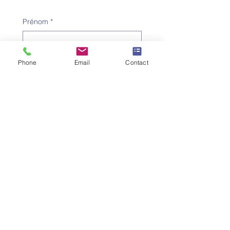
Prénom
*
Nom de famille
*
Phone
Email
Contact
Numéro de téléphone
*
Adresse e-mail
*
Objet
*
Message