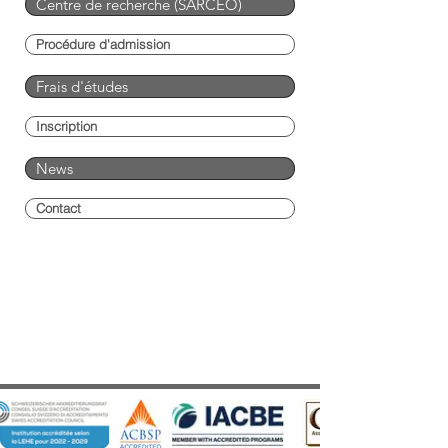
Centre de recherche (SARCEO)
Procédure d'admission
Frais d'études
Inscription
News
Contact