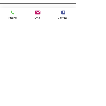
Prendre RDV avec le
Phone
Email
Contact
responsable des admissions
Prénom
*
Nom de famille
*
Numéro de téléphone
*
Adresse e-mail
*
Objet
*