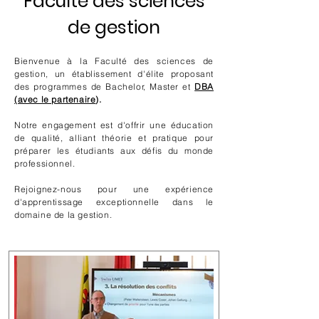
Faculté des sciences
de gestion
Bienvenue à la Faculté des sciences de
gestion, un établissement d'élite proposant
des programmes de Bachelor, Master et
DBA
(avec le partenaire
).
Notre engagement est d'offrir une éducation
de qualité, alliant théorie et pratique pour
préparer les étudiants aux défis du monde
professionnel.
Rejoignez-nous pour une expérience
d'apprentissage exceptionnelle dans le
domaine de la gestion.