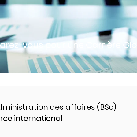
parez-vous pour une Carrière Glo
ministration des affaires (BSc)
ce international