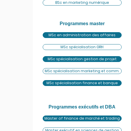
BSc en marketing numérique
Programmes master
MSc en administration des affaires
MSc spécialisation GRH
MSc spécialisation gestion de projet
MSc spécialisation marketing et comm.
MSc spécialisation finance et banque
Programmes exécutifs et DBA
Master of finance de marché et trading
Master exécutif en sciences de gestion