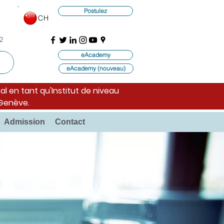
Postulez
CH
2
eAcademy
eAcademy (nouveau)
al en tant qu'Institut de niveau
 Genève.
Admission
Contact