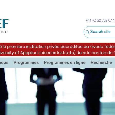
+41 (0) 22 732 07 1
é la première institution privée accréditée au niveau fédér
iversity of Appplied sciences Institute) dans le canton de
nous
Programmes
Programmes en ligne
Recherche