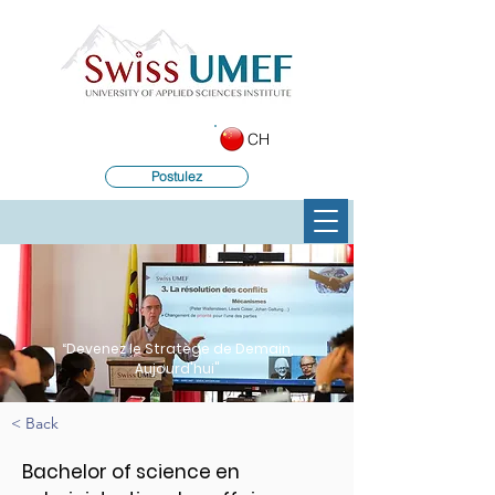
CH
Postulez
“Devenez le Stratège de Demain,
Aujourd'hui"
< Back
Bachelor of science en