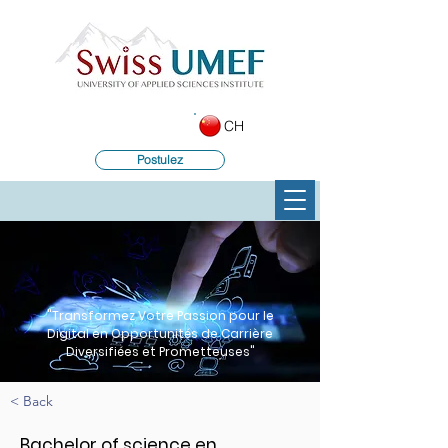
CH
Postulez
"Transformez Votre Passion pour le
Digital en Opportunités de Carrière
Diversifiées et Prometteuses"
< Back
Bachelor of science en