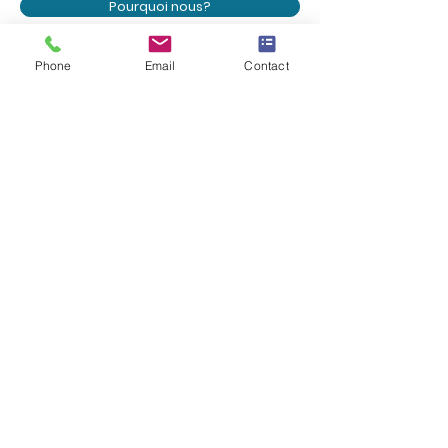
Pourquoi nous?
Notre campus
Phone
Email
Contact
Internationale
Corps professoral
Brochure
Télécharger la brochure