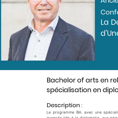
Ancie
Confé
La D
d'Un
Bachelor of arts en re
spécialisation en dip
Description :
Le programme BA, avec une spécialis
avancés liés à la diplomatie, aux négo