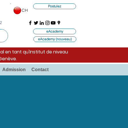
Postulez
CH
2
eAcademy
eAcademy (nouveau)
al en tant qu'Institut de niveau
 Genève.
Admission
Contact