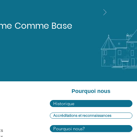
Homme Comme Base
Pourquoi nous
Historique
Accréditations et reconnaissances
Pourquoi nous?
ts
rs