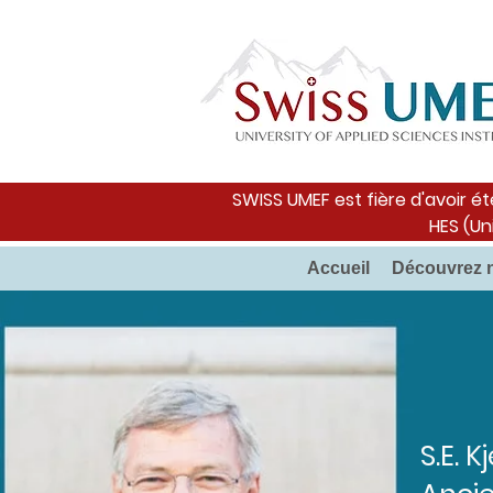
SWISS UMEF est fière d'avoir ét
HES (Un
Accueil
Découvrez 
S.E. 