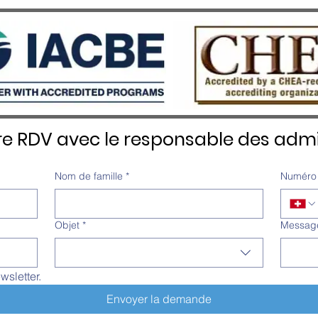
re RDV avec le responsable des admi
Nom de famille
*
Numéro 
Objet
*
Messag
wsletter.
Envoyer la demande