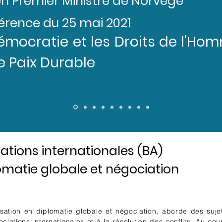
n Premier Ministre de Norvège
rence du 25 mai 2021
émocratie et les Droits de l'
e Paix Durable
lations internationales (BA)
lomatie globale et négociation
ation en diplomatie globale et négociation, aborde des suje
ciations internationales et à la résolution des conflits. Au cou