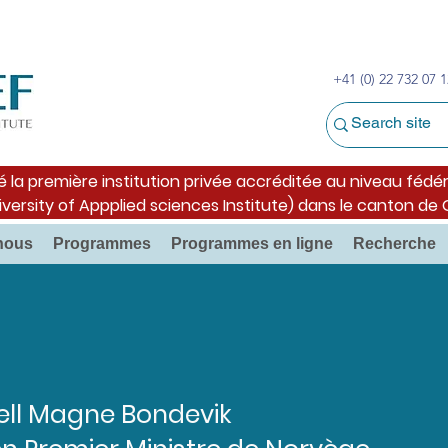
+41 (0) 22 732 07 1
é la première institution privée accréditée au niveau fédér
iversity of Appplied sciences Institute) dans le canton de
nous
Programmes
Programmes en ligne
Recherche
Kjell Magne Bondevik