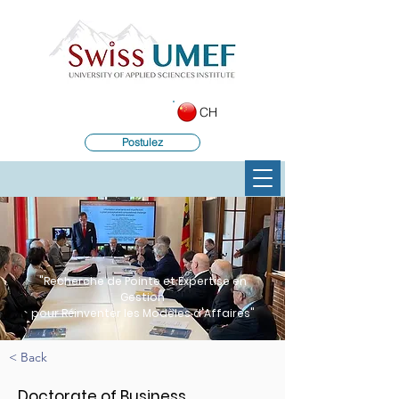
CH
Postulez
"Recherche de Pointe et Expertise en
Gestion
pour Réinventer les Modèles d'Affaires"
< Back
Doctorate of Business