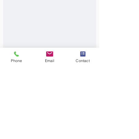
Phone
Email
Contact
Programmes bachelor
BSc administration des affaires
BSc spécialisation finance
BSc spécialisation comptabilité
BSc spécialisation commerce int.